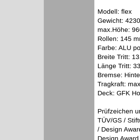
Modell: flex
Gewicht: 4230
max.Höhe: 9
Rollen: 145 
Farbe: ALU pol
Breite Tritt: 
Länge Tritt: 
Bremse: Hint
Tragkraft: ma
Deck: GFK Ho
Prüfzeichen 
TÜV/GS / Stif
/ Design Awar
Design Award /