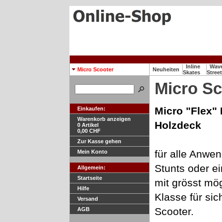
Inline
Wave
Micro Scooter
Neuheiten
Skates
Stree
Micro Sc
Micro "Flex" 
Einkaufen:
Warenkorb anzeigen
Holzdeck
0
Artikel
0,00
CHF
Zur Kasse gehen
für alle Anwe
Mein Konto
Stunts oder ei
Allgemein:
Startseite
mit grösst mö
Hilfe
Klasse für sic
Versand
Scooter.
AGB